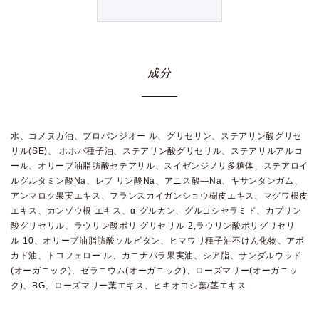
成分
水、コメヌカ油、プロパンジオー ル、グリセリン、ステアリン酸グリセ
リル(SE)、 ホホバ種子油、ステアリン酸グリセリル、ステアリルアルコ
ール、オリーブ油脂肪酸セテアリル、スイゼンジノリ多糖体、ステアロイ
ルグルタミン酸Na、レブ リン酸Na、アニス酸―Na、キサンタンガム、
アンマロク果実エキス、フランスカイガンショウ樹皮エキス、マグワ根皮
エキス、カンゾウ根 エキス、α-グルカン、グルコシセラミド、カプリン
酸グリセリル、ラウリン酸ポリ グリセリル-2,ラウリン酸ポリグリセリ
ル-10、オリーブ油脂肪酸ソルビタン、ヒマワリ種子油不けん化物、アボ
カド油、トコフェロー ル、カニナバラ果実油、シア脂、サンダルウッド
(オーガニック)、ゼラニウム(オーガニック)、ローズマリー(オーガニッ
ク)、BG、ローズマリー葉エキス、ヒキオコシ葉/茎エキス