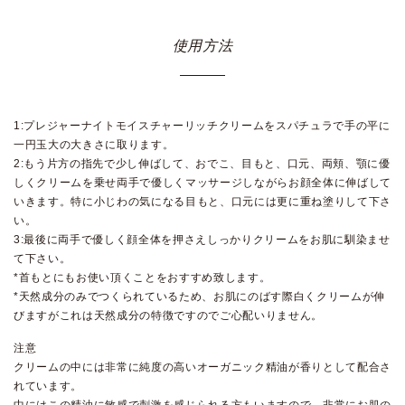
使用方法
1:プレジャーナイトモイスチャーリッチクリームをスパチュラで手の平に
一円玉大の大きさに取ります。
2:もう片方の指先で少し伸ばして、おでこ、目もと、口元、両頬、顎に優
しくクリームを乗せ両手で優しくマッサージしながらお顔全体に伸ばして
いきます。特に小じわの気になる目もと、口元には更に重ね塗りして下さ
い。
3:最後に両手で優しく顔全体を押さえしっかりクリームをお肌に馴染ませ
て下さい。
*首もとにもお使い頂くことをおすすめ致します。
*天然成分のみでつくられているため、お肌にのばす際白くクリームが伸
びますがこれは天然成分の特徴ですのでご心配いりません。
注意
クリームの中には非常に純度の高いオーガニック精油が香りとして配合さ
れています。
中にはこの精油に敏感で刺激を感じられる方もいますので、非常にお肌の